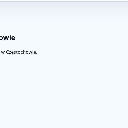
howie
T w Częstochowie.