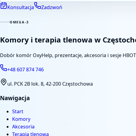
Konsultacja
Zadzwoń
OMEGA-3
Komory i terapia tlenowa w Częstoc
Dobór komór OxyHelp, prezentacje, akcesoria i sesje HBO
+48 607 874 746
ul. PCK 2B lok. 8
,
42-200 Częstochowa
Nawigacja
Start
Komory
Akcesoria
Terapia tlenowa