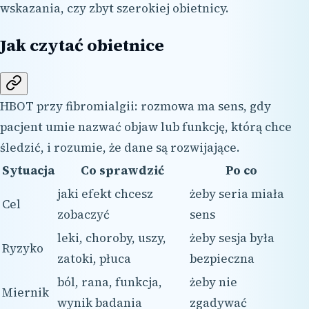
wskazania, czy zbyt szerokiej obietnicy.
Jak czytać obietnice
HBOT przy fibromialgii: rozmowa ma sens, gdy
pacjent umie nazwać objaw lub funkcję, którą chce
śledzić, i rozumie, że dane są rozwijające.
Sytuacja
Co sprawdzić
Po co
jaki efekt chcesz
żeby seria miała
Cel
zobaczyć
sens
leki, choroby, uszy,
żeby sesja była
Ryzyko
zatoki, płuca
bezpieczna
ból, rana, funkcja,
żeby nie
Miernik
wynik badania
zgadywać