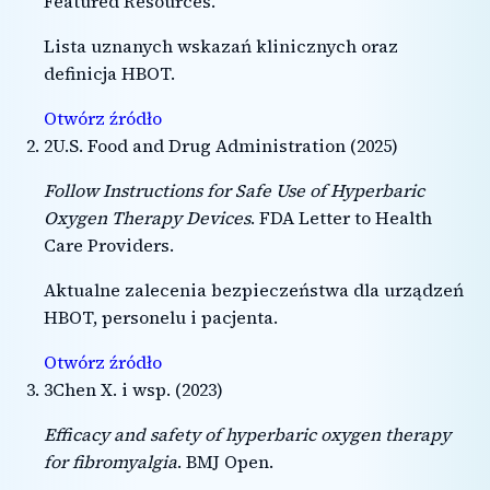
Featured Resources
.
Lista uznanych wskazań klinicznych oraz
definicja HBOT.
Otwórz źródło
2
U.S. Food and Drug Administration
(
2025
)
Follow Instructions for Safe Use of Hyperbaric
Oxygen Therapy Devices
.
FDA Letter to Health
Care Providers
.
Aktualne zalecenia bezpieczeństwa dla urządzeń
HBOT, personelu i pacjenta.
Otwórz źródło
3
Chen X. i wsp.
(
2023
)
Efficacy and safety of hyperbaric oxygen therapy
for fibromyalgia
.
BMJ Open
.