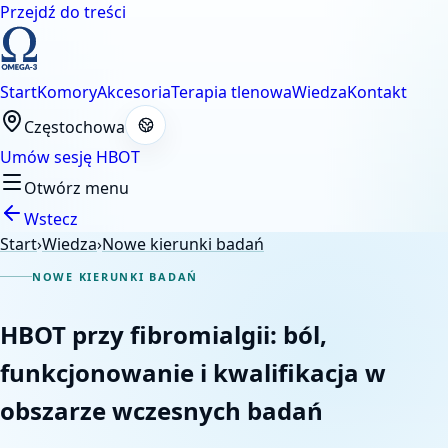
Przejdź do treści
Start
Komory
Akcesoria
Terapia tlenowa
Wiedza
Kontakt
Częstochowa
Umów sesję HBOT
Otwórz menu
Wstecz
Start
›
Wiedza
›
Nowe kierunki badań
NOWE KIERUNKI BADAŃ
HBOT przy fibromialgii: ból,
funkcjonowanie i kwalifikacja w
obszarze wczesnych badań