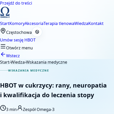
Przejdź do treści
Start
Komory
Akcesoria
Terapia tlenowa
Wiedza
Kontakt
Częstochowa
Umów sesję HBOT
Otwórz menu
Wstecz
Start
›
Wiedza
›
Wskazania medyczne
WSKAZANIA MEDYCZNE
HBOT w cukrzycy: rany, neuropatia
i kwalifikacja do leczenia stopy
3 min
Zespół Omega-3