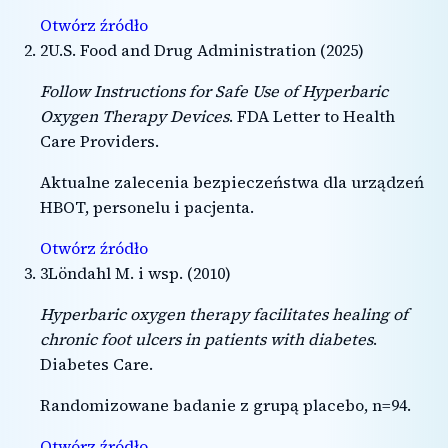
Otwórz źródło
2
U.S. Food and Drug Administration
(
2025
)
Follow Instructions for Safe Use of Hyperbaric
Oxygen Therapy Devices
.
FDA Letter to Health
Care Providers
.
Aktualne zalecenia bezpieczeństwa dla urządzeń
HBOT, personelu i pacjenta.
Otwórz źródło
3
Löndahl M. i wsp.
(
2010
)
Hyperbaric oxygen therapy facilitates healing of
chronic foot ulcers in patients with diabetes
.
Diabetes Care
.
Randomizowane badanie z grupą placebo, n=94.
Otwórz źródło