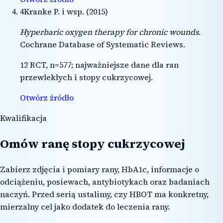
4
Kranke P. i wsp.
(
2015
)
Hyperbaric oxygen therapy for chronic wounds
.
Cochrane Database of Systematic Reviews
.
12 RCT, n=577; najważniejsze dane dla ran
przewlekłych i stopy cukrzycowej.
Otwórz źródło
Kwalifikacja
Omów ranę stopy cukrzycowej
Zabierz zdjęcia i pomiary rany, HbA1c, informacje o
odciążeniu, posiewach, antybiotykach oraz badaniach
naczyń. Przed serią ustalimy, czy HBOT ma konkretny,
mierzalny cel jako dodatek do leczenia rany.