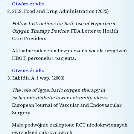
Otwórz źródło
2
U.S. Food and Drug Administration
(
2025
)
Follow Instructions for Safe Use of Hyperbaric
Oxygen Therapy Devices
.
FDA Letter to Health
Care Providers
.
Aktualne zalecenia bezpieczeństwa dla urządzeń
HBOT, personelu i pacjenta.
Otwórz źródło
3
Abidia A. i wsp.
(
2003
)
The role of hyperbaric oxygen therapy in
ischaemic diabetic lower extremity ulcers
.
European Journal of Vascular and Endovascular
Surgery
.
Małe podwójnie zaślepione RCT niedokrwiennych
owrzodzeń cukrzycowych.