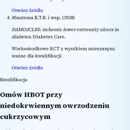
Otwórz źródło
4
Santema K.T.B. i wsp.
(
2018
)
DAMO2CLES: ischemic lower-extremity ulcers in
diabetes
.
Diabetes Care
.
Wieloośrodkowe RCT z wynikiem mieszanym;
ważne dla kwalifikacji.
Otwórz źródło
Kwalifikacja
Omów HBOT przy
niedokrwiennym owrzodzeniu
cukrzycowym