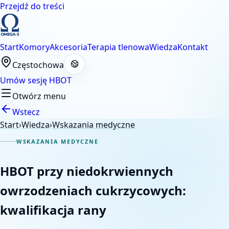
Przejdź do treści
Start
Komory
Akcesoria
Terapia tlenowa
Wiedza
Kontakt
Częstochowa
Umów sesję HBOT
Otwórz menu
Wstecz
Start
›
Wiedza
›
Wskazania medyczne
WSKAZANIA MEDYCZNE
HBOT przy niedokrwiennych
owrzodzeniach cukrzycowych:
kwalifikacja rany