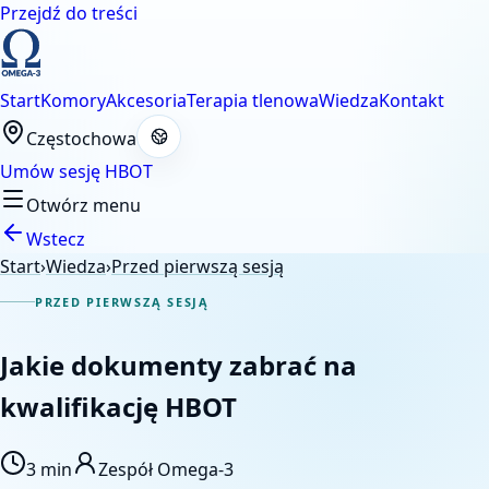
Przejdź do treści
Start
Komory
Akcesoria
Terapia tlenowa
Wiedza
Kontakt
Częstochowa
Umów sesję HBOT
Otwórz menu
Wstecz
Start
›
Wiedza
›
Przed pierwszą sesją
PRZED PIERWSZĄ SESJĄ
Jakie dokumenty zabrać na
kwalifikację HBOT
3 min
Zespół Omega-3