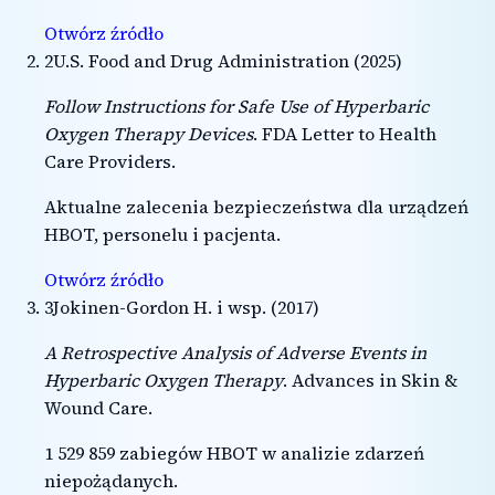
Otwórz źródło
2
U.S. Food and Drug Administration
(
2025
)
Follow Instructions for Safe Use of Hyperbaric
Oxygen Therapy Devices
.
FDA Letter to Health
Care Providers
.
Aktualne zalecenia bezpieczeństwa dla urządzeń
HBOT, personelu i pacjenta.
Otwórz źródło
3
Jokinen-Gordon H. i wsp.
(
2017
)
A Retrospective Analysis of Adverse Events in
Hyperbaric Oxygen Therapy
.
Advances in Skin &
Wound Care
.
1 529 859 zabiegów HBOT w analizie zdarzeń
niepożądanych.